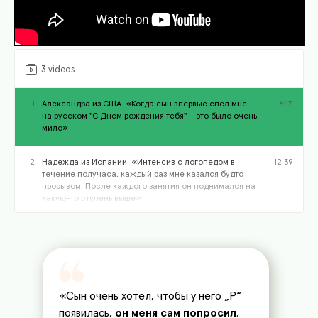
3 videos
1
Александра из США. «Когда сын впервые спел мне
6:17
на русском "С Днем рождения тебя" – это было очень
мило»
2
Надежда из Испании. «Интенсив с логопедом в
12:39
течение получаса, каждый раз мне казался будто
прорывом. После каждого занятия он поднимался на
какую-то ступень выше»
3
Екатерина из Испании. «Я решила – если он
11:08
научится говорить русскую «Р», то в испанском она
тоже быстрее пойдет»
«Сын очень хотел, чтобы у него „Р“
появилась,
он меня сам попросил
.