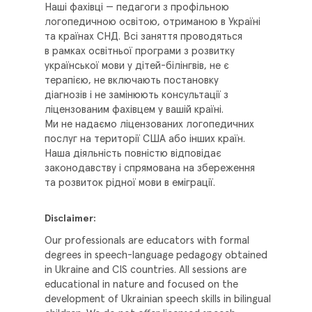
Наші фахівці — педагоги з профільною
логопедичною освітою, отриманою в Україні
та країнах СНД. Всі заняття проводяться
в рамках освітньої програми з розвитку
української мови у дітей-білінгвів, не є
терапією, не включають постановку
діагнозів і не замінюють консультації з
ліцензованим фахівцем у вашій країні.
Ми не надаємо ліцензованих логопедичних
послуг на території США або інших країн.
Наша діяльність повністю відповідає
законодавству і спрямована на збереження
та розвиток рідної мови в еміграції.
Disclaimer:
Our professionals are educators with formal
degrees in speech-language pedagogy obtained
in Ukraine and CIS countries. All sessions are
educational in nature and focused on the
development of Ukrainian speech skills in bilingual