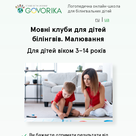
Логопедична онлайн-школа
для білінгвальних дітей
|
ru
ua
Мовні клуби для дітей
білінгвів. Малювання
Для дітей віком 3−14 років
Ви бажаєте отримати результати від