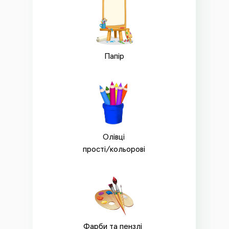
Папір
Олівці
прості/кольорові
Фарби та пензлі