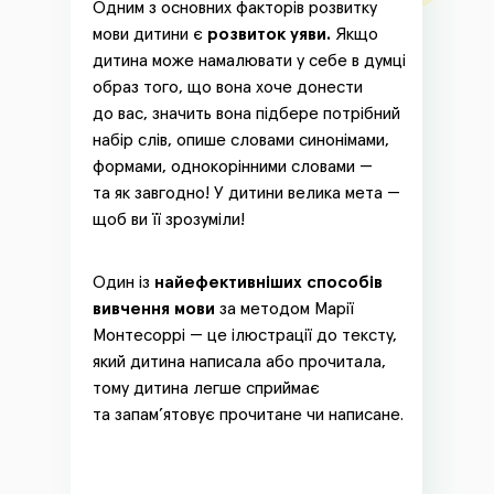
Одним з основних факторів розвитку
мови дитини є
розвиток уяви.
Якщо
дитина може намалювати у себе в думці
образ того, що вона хоче донести
до вас, значить вона підбере потрібний
набір слів, опише словами синонімами,
формами, однокорінними словами —
та як завгодно! У дитини велика мета —
щоб ви її зрозуміли!
Один із
найефективніших способів
вивчення мови
за методом Марії
Монтесоррі — це ілюстрації до тексту,
який дитина написала або прочитала,
тому дитина легше сприймає
та запам’ятовує прочитане чи написане.