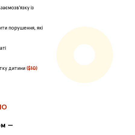
заємозв'язку із
ити порушення, які
аті
итку дитини
(
$10
)
НО
ом —