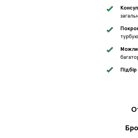
Консул
загаль
Покрок
турбу
Можлив
багатор
Підбір
О
Бро