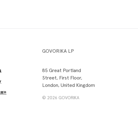
GOVORIKA LP
д
85 Great Portland
Street, First Floor,
y
London, United Kingdom
ня»
© 2026 GOVORIKA