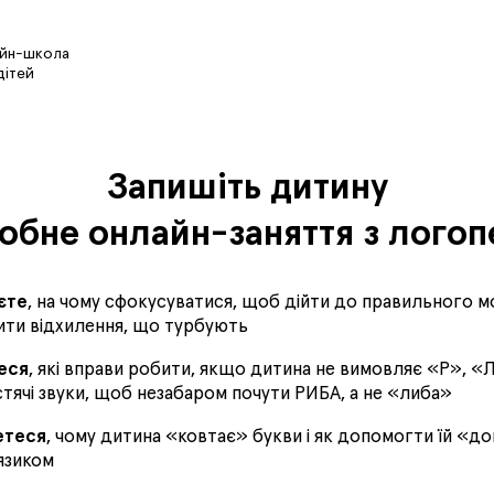
айн-школа
дітей
Запишіть дитину
робне онлайн-заняття з логоп
єте
, на чому сфокусуватися, щоб дійти до правильного 
вити відхилення, що турбують
еся
, які вправи робити, якщо дитина не вимовляє «Р», «
стячі звуки, щоб незабаром почути РИБА, а не «либа»
етеся
, чому дитина «ковтає» букви і як допомогти їй «
 язиком