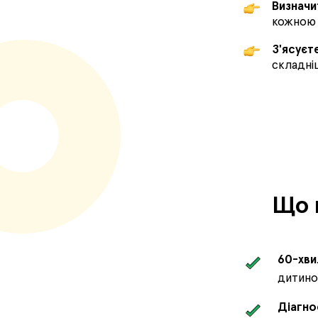
Визначи
кожною 
З'ясуєт
складніш
Що 
60-хви
дитино
Діагно