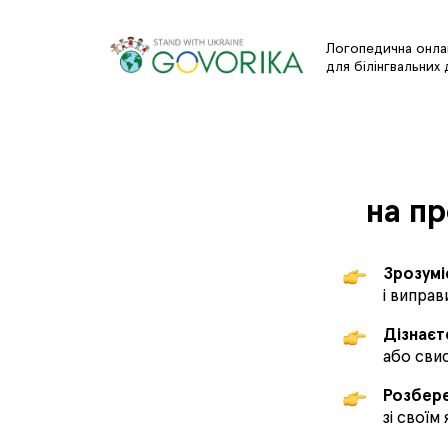
Логопедична онл
для білінгвальних 
на п
Зрозумі
і випра
Дізнаєт
або сви
Розбер
зі своїм