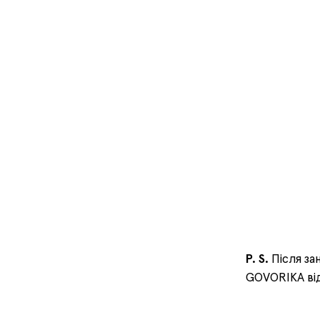
P. S.
Після за
GOVORIKA від