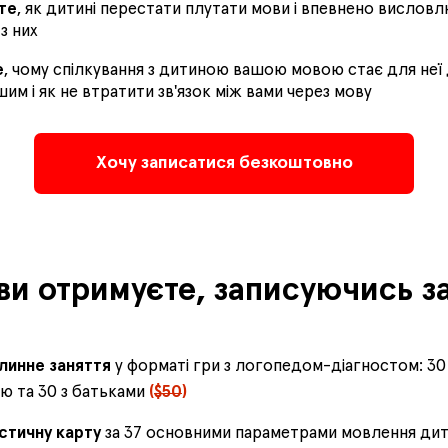
те
, як дитині перестати плутати мови і впевнено вислов
з них
е
, чому спілкування з дитиною вашою мовою стає для неї
им і як не втратити зв'язок між вами через мову
Хочу записатися безкоштовно
ви отримуєте, записуючись за
линне заняття
у форматі гри з логопедом-діагностом: 30
ю та 30 з батьками
(
$50
)
стичну карту
за 37 основними параметрами мовлення ди