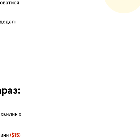
люватися
 дедалі
раз:
 хвилин з
тини
(
$15
)