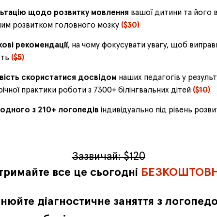
ьтацію щодо розвитку мовлення
вашої дитини та його в
ним розвитком головного мозку
(
$30
)
ові рекомендації
, на чому фокусувати увагу, щоб виправ
ють
(
$5
)
ість скористатися досвідом
наших педагогів у результ
ічної практики роботи з 7300+ білінгвальних дітей
(
$10
)
 одного з 210+ логопедів
індивідуально під рівень розв
Зазвичай: $120
тримайте все це сьогодні
БЕЗКОШТОВ
нюйте діагностичне заняття з логопед