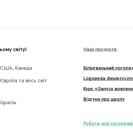
ьому світу!
Наші продукти:
США, Канада
Білінгвальний логопе
Logopeda dwujęzyczn
Європа та весь світ
Курс «Запуск мовлен
Відгуки про школу
Ізраїль
Робота для логопедів