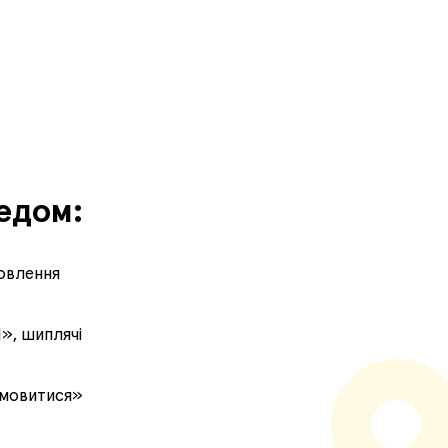
едом:
мовлення
Л», шиплячі
домовитися»