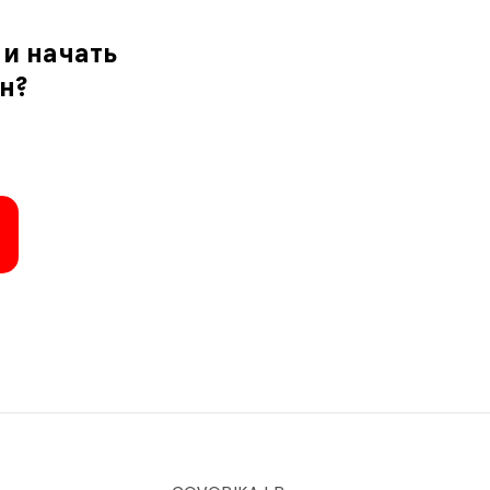
и начать
н?