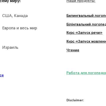
сему миру
!
Наши продукты:
США, Канада
Билингвальный логоп
Білінгвальний логопе
Европа и весь мир
Курс «Запуск речи»
Курс «Запуск мовлен
Израиль
Чтение
Работа для логопедо
ice
Disclaimer: