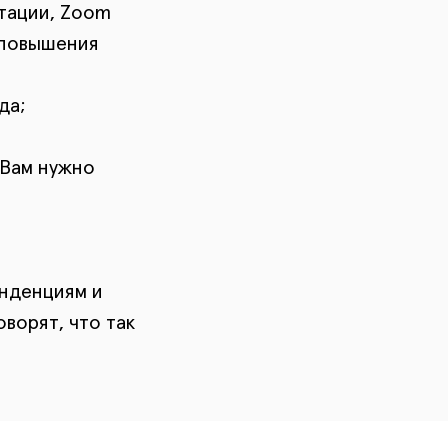
тации, Zoom
 повышения
да;
 Вам нужно
енденциям и
оворят, что так