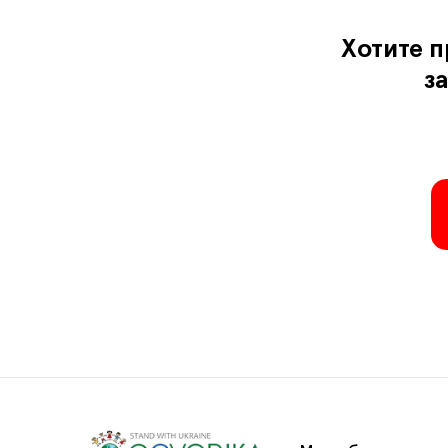
Хотите 
з