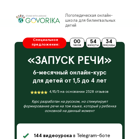
Заказать курс
Логопедическая онлайн-
школа для билингвальных
детей
Специальное
00
54
33
предложение:
часов
минуты
секунды
«ЗАПУСК РЕЧИ»
6-месячный онлайн-курс
для детей от 1,5 до 4 лет
4,93/5 на основании 2528 отзывов
Курс разработан на русском, но стимулирует
формирование речи на том языке, который у ребенка
основной на данный момент
144 видеоурока
в Telegram-боте