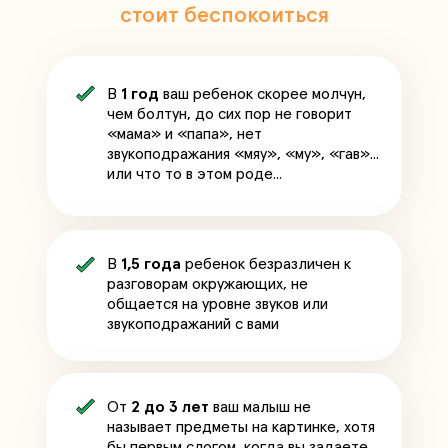
стоит беспокоиться
В
1 год
ваш ребенок скорее молчун,
чем болтун, до сих пор не говорит
«мама» и «папа», нет
звукоподражания «мяу», «му», «гав»...
или что то в этом роде...
В
1,5 года
ребенок безразличен к
разговорам окружающих, не
общается на уровне звуков или
звукоподражаний с вами
От
2 до 3 лет
ваш малыш не
называет предметы на картинке, хотя
бы первым слогом, когда вы задаете