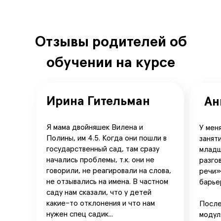
Отзывы родителей об
обучении на курсе
Ирина Гительман
Ан
Я мама двойняшек Вилена и
У мен
Полины, им 4.5. Когда они пошли в
занят
государственный сад, там сразу
младш
начались проблемы, т.к. они не
разго
говорили, не реагировали на слова,
речи»
не отзывались на имена. В частном
барье
саду нам сказали, что у детей
листайте
какие-то отклонения и что нам
После
нужен спец садик...
модул